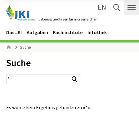
EN
Zum Inhalt springen
Zur Hauptnavigation springen
Suche 
Me
Lebensgrundlagen für morgen sichern
Gehe zur Startseite des Lebensgrundlagen für morgen sichern.
Navigation
Hauptmenü
Das JKI
Aufgaben
Fachinstitute
Infothek
Seitenpfad
Suche
Start
Inhalt:
Suche
Suchergebnis
Suchen
Es wurde kein Ergebnis gefunden zu
»*«
.