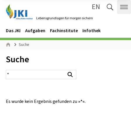
EN
Zum Inhalt springen
Zur Hauptnavigation springen
Suche 
Me
Lebensgrundlagen für morgen sichern
Gehe zur Startseite des Lebensgrundlagen für morgen sichern.
Navigation
Hauptmenü
Das JKI
Aufgaben
Fachinstitute
Infothek
Seitenpfad
Suche
Start
Inhalt:
Suche
Suchergebnis
Suchen
Es wurde kein Ergebnis gefunden zu
»*«
.