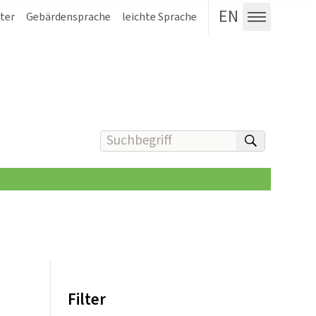
EN
ter
Gebärdensprache
leichte Sprache
Menü au
Suchbegriff(e) eingeben
suchen
Filter