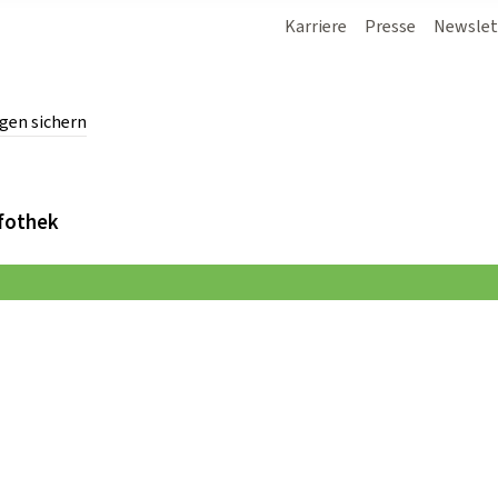
Karriere
Presse
Newslet
gen sichern
chern.
fothek