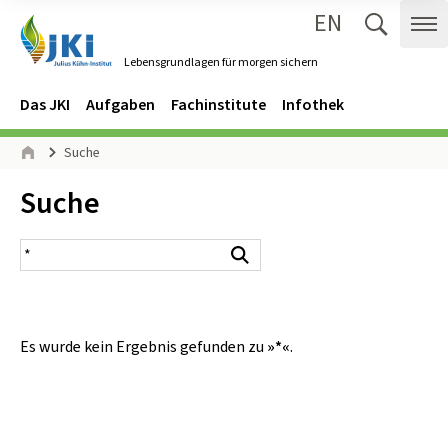
EN
Zum Inhalt springen
Zur Hauptnavigation springen
Suche 
Me
Lebensgrundlagen für morgen sichern
Gehe zur Startseite des Lebensgrundlagen für morgen sichern.
Navigation
Hauptmenü
Das JKI
Aufgaben
Fachinstitute
Infothek
Seitenpfad
Suche
Start
Inhalt:
Suche
Suchergebnis
Suchen
Es wurde kein Ergebnis gefunden zu
»*«
.