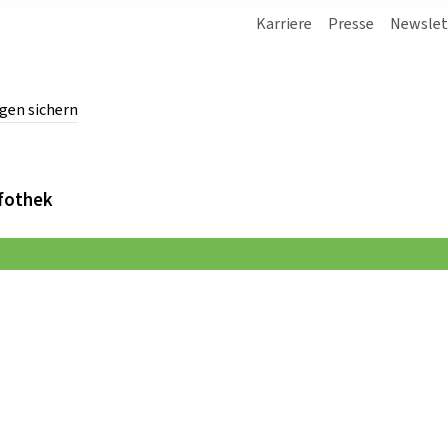
Karriere
Presse
Newslet
gen sichern
chern.
fothek