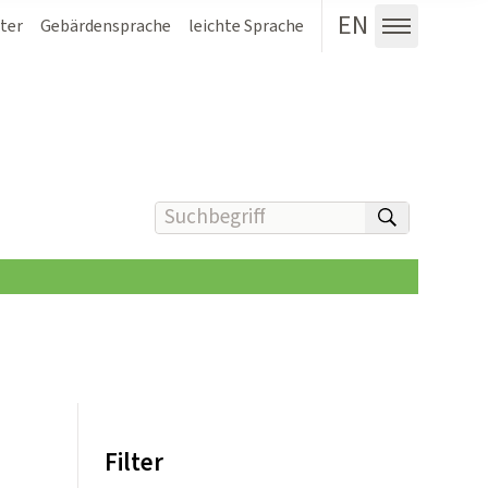
EN
ter
Gebärdensprache
leichte Sprache
Menü au
Suchbegriff(e) eingeben
suchen
Filter