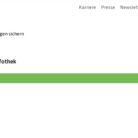
Karriere
Presse
Newslet
gen sichern
chern.
fothek