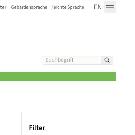
EN
ter
Gebärdensprache
leichte Sprache
Menü au
Suchbegriff(e) eingeben
suchen
Filter