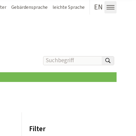
EN
ter
Gebärdensprache
leichte Sprache
Menü au
Suchbegriff(e) eingeben
suchen
Filter