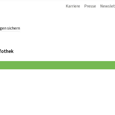
Karriere
Presse
Newslet
gen sichern
chern.
fothek