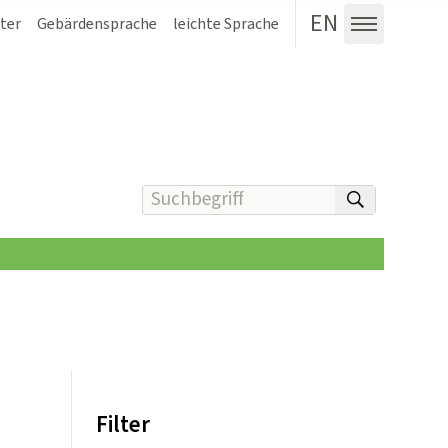
EN
ter
Gebärdensprache
leichte Sprache
Menü au
Suchbegriff(e) eingeben
suchen
Filter