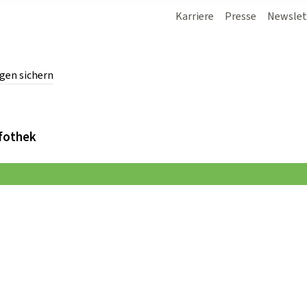
Karriere
Presse
Newslet
gen sichern
chern.
fothek