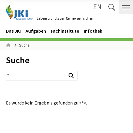
EN
Zum Inhalt springen
Zur Hauptnavigation springen
Suche 
Me
Lebensgrundlagen für morgen sichern
Gehe zur Startseite des Lebensgrundlagen für morgen sichern.
Navigation
Hauptmenü
Das JKI
Aufgaben
Fachinstitute
Infothek
Seitenpfad
Suche
Start
Inhalt:
Suche
Suchergebnis
Suchen
Es wurde kein Ergebnis gefunden zu
»*«
.