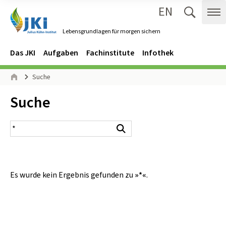
EN
Zum Inhalt springen
Zur Hauptnavigation springen
Suche 
Me
Lebensgrundlagen für morgen sichern
Gehe zur Startseite des Lebensgrundlagen für morgen sichern.
Navigation
Hauptmenü
Das JKI
Aufgaben
Fachinstitute
Infothek
Seitenpfad
Suche
Start
Inhalt:
Suche
Suchergebnis
Suchen
Es wurde kein Ergebnis gefunden zu
»*«
.