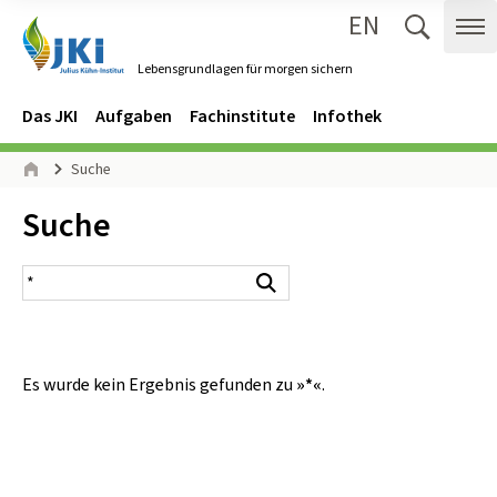
EN
Zum Inhalt springen
Zur Hauptnavigation springen
Suche 
Me
Lebensgrundlagen für morgen sichern
Gehe zur Startseite des Lebensgrundlagen für morgen sichern.
Navigation
Hauptmenü
Das JKI
Aufgaben
Fachinstitute
Infothek
Seitenpfad
Suche
Start
Inhalt:
Suche
Suchergebnis
Suchen
Es wurde kein Ergebnis gefunden zu
»*«
.