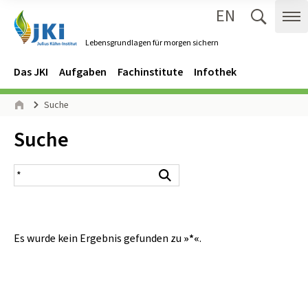
EN
Zum Inhalt springen
Zur Hauptnavigation springen
Suche 
Me
Lebensgrundlagen für morgen sichern
Gehe zur Startseite des Lebensgrundlagen für morgen sichern.
Navigation
Hauptmenü
Das JKI
Aufgaben
Fachinstitute
Infothek
Seitenpfad
Suche
Start
Inhalt:
Suche
Suchergebnis
Suchen
Es wurde kein Ergebnis gefunden zu
»*«
.