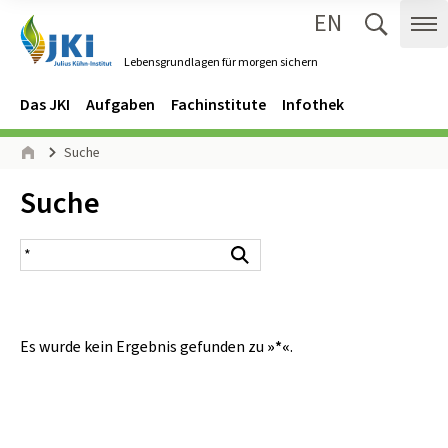
EN
Zum Inhalt springen
Zur Hauptnavigation springen
Suche 
Me
Lebensgrundlagen für morgen sichern
Gehe zur Startseite des Lebensgrundlagen für morgen sichern.
Navigation
Hauptmenü
Das JKI
Aufgaben
Fachinstitute
Infothek
Seitenpfad
Suche
Start
Inhalt:
Suche
Suchergebnis
Suchen
Es wurde kein Ergebnis gefunden zu
»*«
.