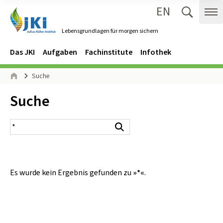
EN
Zum Inhalt springen
Zur Hauptnavigation springen
Suche 
Me
Lebensgrundlagen für morgen sichern
Gehe zur Startseite des Lebensgrundlagen für morgen sichern.
Navigation
Hauptmenü
Das JKI
Aufgaben
Fachinstitute
Infothek
Seitenpfad
Suche
Start
Inhalt:
Suche
Suchergebnis
Suchen
Es wurde kein Ergebnis gefunden zu
»*«
.