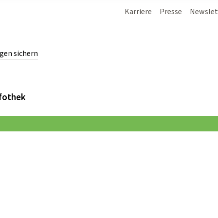
Karriere
Presse
Newslet
gen sichern
chern.
fothek