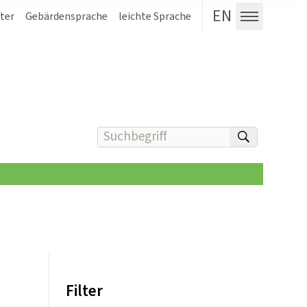
EN
ter
Gebärdensprache
leichte Sprache
Menü au
Suchbegriff(e) eingeben
suchen
Filter