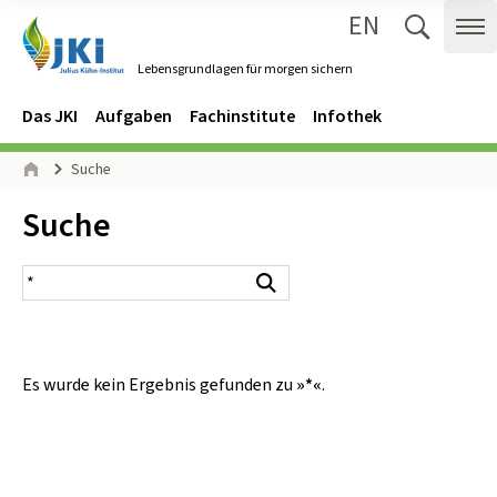
EN
Zum Inhalt springen
Zur Hauptnavigation springen
Suche 
Me
Lebensgrundlagen für morgen sichern
Gehe zur Startseite des Lebensgrundlagen für morgen sichern.
Navigation
Hauptmenü
Das JKI
Aufgaben
Fachinstitute
Infothek
Seitenpfad
Suche
Start
Inhalt:
Suche
Suchergebnis
Suchen
Es wurde kein Ergebnis gefunden zu
»*«
.