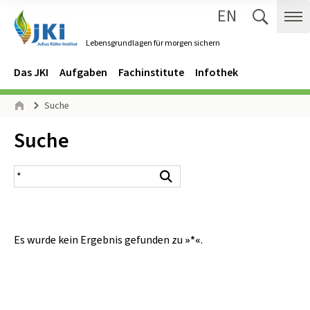
EN
Zum Inhalt springen
Zur Hauptnavigation springen
Suche 
Me
Lebensgrundlagen für morgen sichern
Gehe zur Startseite des Lebensgrundlagen für morgen sichern.
Navigation
Hauptmenü
Das JKI
Aufgaben
Fachinstitute
Infothek
Seitenpfad
Suche
Start
Inhalt:
Suche
Suchergebnis
Suchen
Es wurde kein Ergebnis gefunden zu
»*«
.