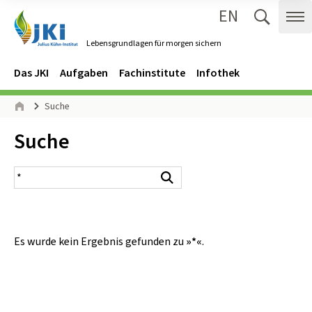
EN
Zum Inhalt springen
Zur Hauptnavigation springen
Suche 
Me
Lebensgrundlagen für morgen sichern
Gehe zur Startseite des Lebensgrundlagen für morgen sichern.
Navigation
Hauptmenü
Das JKI
Aufgaben
Fachinstitute
Infothek
Seitenpfad
Suche
Start
Inhalt:
Suche
Suchergebnis
Suchen
Es wurde kein Ergebnis gefunden zu
»*«
.