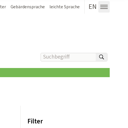
EN
ter
Gebärdensprache
leichte Sprache
Menü au
Suchbegriff(e) eingeben
suchen
Filter