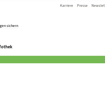
Karriere
Presse
Newslet
gen sichern
chern.
fothek