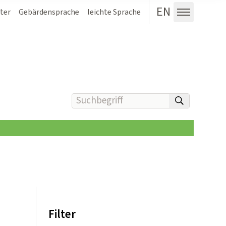
EN
ter
Gebärdensprache
leichte Sprache
Menü au
Suchbegriff(e) eingeben
suchen
Filter