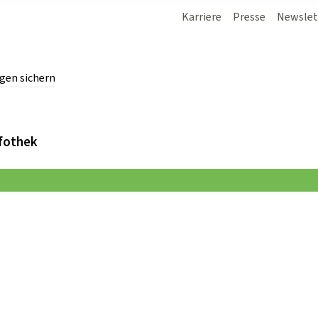
Karriere
Presse
Newslet
gen sichern
chern.
fothek