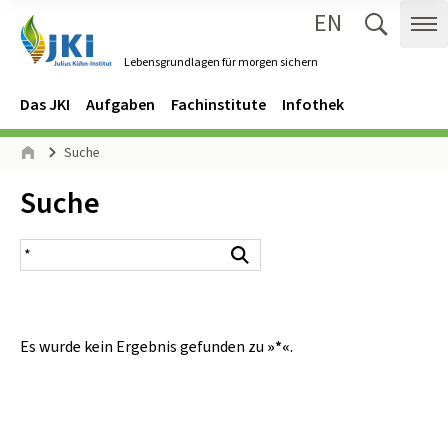
EN
Zum Inhalt springen
Zur Hauptnavigation springen
Suche 
Me
Lebensgrundlagen für morgen sichern
Gehe zur Startseite des Lebensgrundlagen für morgen sichern.
Navigation
Hauptmenü
Das JKI
Aufgaben
Fachinstitute
Infothek
Seitenpfad
Suche
Start
Inhalt:
Suche
Suchergebnis
Suchen
Es wurde kein Ergebnis gefunden zu
»*«
.