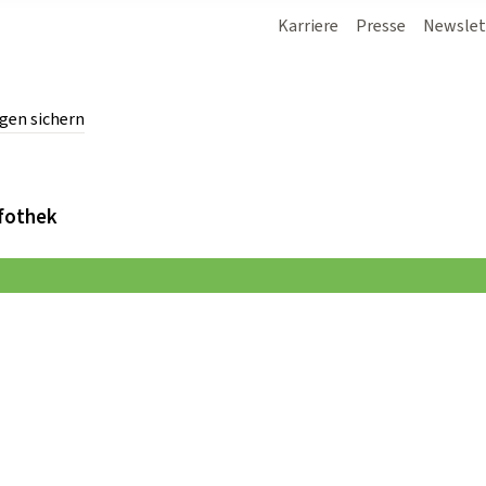
Karriere
Presse
Newslet
gen sichern
chern.
fothek