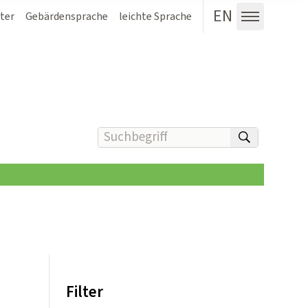
EN
ter
Gebärdensprache
leichte Sprache
Menü au
Suchbegriff(e) eingeben
suchen
Filter