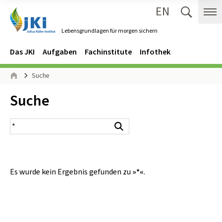
EN
Zum Inhalt springen
Zur Hauptnavigation springen
Suche 
Me
Lebensgrundlagen für morgen sichern
Gehe zur Startseite des Lebensgrundlagen für morgen sichern.
Navigation
Hauptmenü
Das JKI
Aufgaben
Fachinstitute
Infothek
Seitenpfad
Suche
Start
Inhalt:
Suche
Suchergebnis
Suchen
Es wurde kein Ergebnis gefunden zu
»*«
.