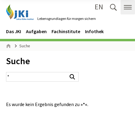
EN
Zum Inhalt springen
Zur Hauptnavigation springen
Suche 
Me
Lebensgrundlagen für morgen sichern
Gehe zur Startseite des Lebensgrundlagen für morgen sichern.
Navigation
Hauptmenü
Das JKI
Aufgaben
Fachinstitute
Infothek
Seitenpfad
Suche
Start
Inhalt:
Suche
Suchergebnis
Suchen
Es wurde kein Ergebnis gefunden zu
»*«
.