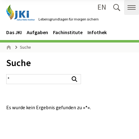
EN
Zum Inhalt springen
Zur Hauptnavigation springen
Suche 
Me
Lebensgrundlagen für morgen sichern
Gehe zur Startseite des Lebensgrundlagen für morgen sichern.
Navigation
Hauptmenü
Das JKI
Aufgaben
Fachinstitute
Infothek
Seitenpfad
Suche
Start
Inhalt:
Suche
Suchergebnis
Suchen
Es wurde kein Ergebnis gefunden zu
»*«
.