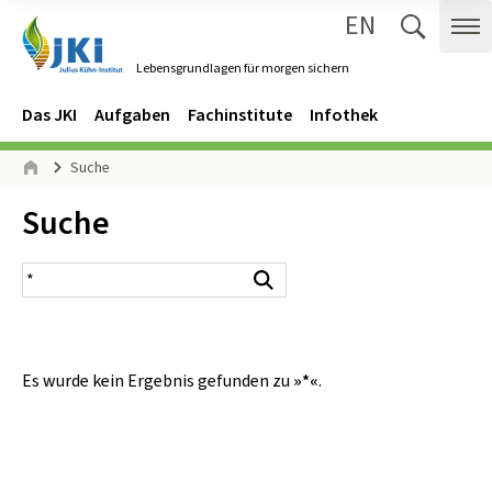
EN
Zum Inhalt springen
Zur Hauptnavigation springen
Suche 
Me
Lebensgrundlagen für morgen sichern
Gehe zur Startseite des Lebensgrundlagen für morgen sichern.
Navigation
Hauptmenü
Das JKI
Aufgaben
Fachinstitute
Infothek
Seitenpfad
Suche
Start
Inhalt:
Suche
Suchergebnis
Suchen
Es wurde kein Ergebnis gefunden zu
»*«
.