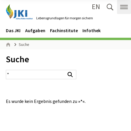
EN
Zum Inhalt springen
Zur Hauptnavigation springen
Suche 
Me
Lebensgrundlagen für morgen sichern
Gehe zur Startseite des Lebensgrundlagen für morgen sichern.
Navigation
Hauptmenü
Das JKI
Aufgaben
Fachinstitute
Infothek
Seitenpfad
Suche
Start
Inhalt:
Suche
Suchergebnis
Suchen
Es wurde kein Ergebnis gefunden zu
»*«
.