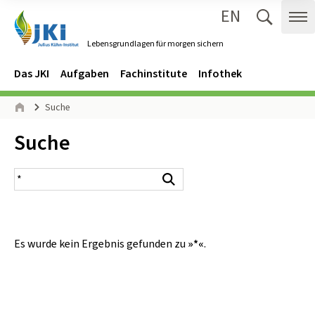
EN
Zum Inhalt springen
Zur Hauptnavigation springen
Suche 
Me
Lebensgrundlagen für morgen sichern
Gehe zur Startseite des Lebensgrundlagen für morgen sichern.
Navigation
Hauptmenü
Das JKI
Aufgaben
Fachinstitute
Infothek
Seitenpfad
Suche
Start
Inhalt:
Suche
Suchergebnis
Suchen
Es wurde kein Ergebnis gefunden zu
»*«
.