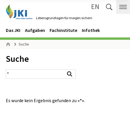
EN
Zum Inhalt springen
Zur Hauptnavigation springen
Suche 
Me
Lebensgrundlagen für morgen sichern
Gehe zur Startseite des Lebensgrundlagen für morgen sichern.
Navigation
Hauptmenü
Das JKI
Aufgaben
Fachinstitute
Infothek
Seitenpfad
Suche
Start
Inhalt:
Suche
Suchergebnis
Suchen
Es wurde kein Ergebnis gefunden zu
»*«
.