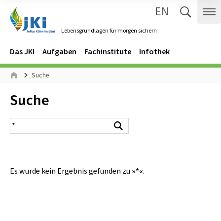
EN
Zum Inhalt springen
Zur Hauptnavigation springen
Suche 
Me
Lebensgrundlagen für morgen sichern
Gehe zur Startseite des Lebensgrundlagen für morgen sichern.
Navigation
Hauptmenü
Das JKI
Aufgaben
Fachinstitute
Infothek
Seitenpfad
Suche
Start
Inhalt:
Suche
Suchergebnis
Suchen
Es wurde kein Ergebnis gefunden zu
»*«
.