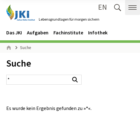
EN
Zum Inhalt springen
Zur Hauptnavigation springen
Suche 
Me
Lebensgrundlagen für morgen sichern
Gehe zur Startseite des Lebensgrundlagen für morgen sichern.
Navigation
Hauptmenü
Das JKI
Aufgaben
Fachinstitute
Infothek
Seitenpfad
Suche
Start
Inhalt:
Suche
Suchergebnis
Suchen
Es wurde kein Ergebnis gefunden zu
»*«
.