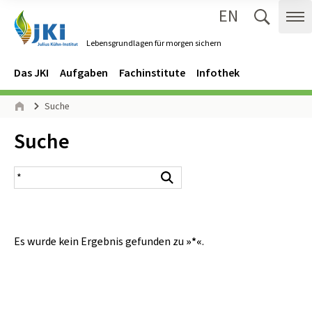
EN
Zum Inhalt springen
Zur Hauptnavigation springen
Suche 
Me
Lebensgrundlagen für morgen sichern
Gehe zur Startseite des Lebensgrundlagen für morgen sichern.
Navigation
Hauptmenü
Das JKI
Aufgaben
Fachinstitute
Infothek
Seitenpfad
Suche
Start
Inhalt:
Suche
Suchergebnis
Suchen
Es wurde kein Ergebnis gefunden zu
»*«
.