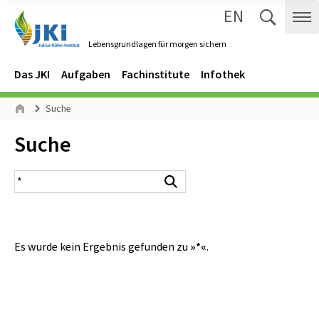
EN
Zum Inhalt springen
Zur Hauptnavigation springen
Suche 
Me
Lebensgrundlagen für morgen sichern
Gehe zur Startseite des Lebensgrundlagen für morgen sichern.
Navigation
Hauptmenü
Das JKI
Aufgaben
Fachinstitute
Infothek
Seitenpfad
Suche
Start
Inhalt:
Suche
Suchergebnis
Suchen
Es wurde kein Ergebnis gefunden zu
»*«
.