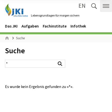
EN
Zum Inhalt springen
Zur Hauptnavigation springen
Suche 
Me
Lebensgrundlagen für morgen sichern
Gehe zur Startseite des Lebensgrundlagen für morgen sichern.
Navigation
Hauptmenü
Das JKI
Aufgaben
Fachinstitute
Infothek
Seitenpfad
Suche
Start
Inhalt:
Suche
Suchergebnis
Suchen
Es wurde kein Ergebnis gefunden zu
»*«
.