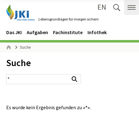
EN
Zum Inhalt springen
Zur Hauptnavigation springen
Suche 
Me
Lebensgrundlagen für morgen sichern
Gehe zur Startseite des Lebensgrundlagen für morgen sichern.
Navigation
Hauptmenü
Das JKI
Aufgaben
Fachinstitute
Infothek
Seitenpfad
Suche
Start
Inhalt:
Suche
Suchergebnis
Suchen
Es wurde kein Ergebnis gefunden zu
»*«
.