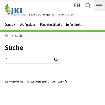
EN
Zum Inhalt springen
Zur Hauptnavigation springen
Suche 
Me
Lebensgrundlagen für morgen sichern
Gehe zur Startseite des Lebensgrundlagen für morgen sichern.
Navigation
Hauptmenü
Das JKI
Aufgaben
Fachinstitute
Infothek
Seitenpfad
Suche
Start
Inhalt:
Suche
Suchergebnis
Suchen
Es wurde kein Ergebnis gefunden zu
»*«
.