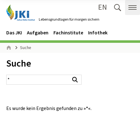
EN
Zum Inhalt springen
Zur Hauptnavigation springen
Suche 
Me
Lebensgrundlagen für morgen sichern
Gehe zur Startseite des Lebensgrundlagen für morgen sichern.
Navigation
Hauptmenü
Das JKI
Aufgaben
Fachinstitute
Infothek
Seitenpfad
Suche
Start
Inhalt:
Suche
Suchergebnis
Suchen
Es wurde kein Ergebnis gefunden zu
»*«
.