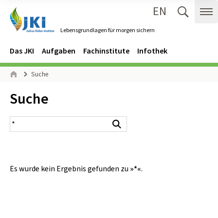
EN
Zum Inhalt springen
Zur Hauptnavigation springen
Suche 
Me
Lebensgrundlagen für morgen sichern
Gehe zur Startseite des Lebensgrundlagen für morgen sichern.
Navigation
Hauptmenü
Das JKI
Aufgaben
Fachinstitute
Infothek
Seitenpfad
Suche
Start
Inhalt:
Suche
Suchergebnis
Suchen
Es wurde kein Ergebnis gefunden zu
»*«
.