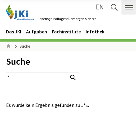
EN
Zum Inhalt springen
Zur Hauptnavigation springen
Suche 
Me
Lebensgrundlagen für morgen sichern
Gehe zur Startseite des Lebensgrundlagen für morgen sichern.
Navigation
Hauptmenü
Das JKI
Aufgaben
Fachinstitute
Infothek
Seitenpfad
Suche
Start
Inhalt:
Suche
Suchergebnis
Suchen
Es wurde kein Ergebnis gefunden zu
»*«
.