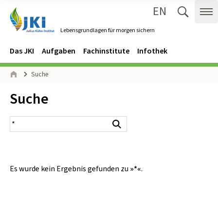
EN
Zum Inhalt springen
Zur Hauptnavigation springen
Suche 
Me
Lebensgrundlagen für morgen sichern
Gehe zur Startseite des Lebensgrundlagen für morgen sichern.
Navigation
Hauptmenü
Das JKI
Aufgaben
Fachinstitute
Infothek
Seitenpfad
Suche
Start
Inhalt:
Suche
Suchergebnis
Suchen
Es wurde kein Ergebnis gefunden zu
»*«
.