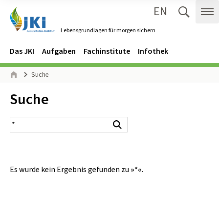
EN
Zum Inhalt springen
Zur Hauptnavigation springen
Suche 
Me
Lebensgrundlagen für morgen sichern
Gehe zur Startseite des Lebensgrundlagen für morgen sichern.
Navigation
Hauptmenü
Das JKI
Aufgaben
Fachinstitute
Infothek
Seitenpfad
Suche
Start
Inhalt:
Suche
Suchergebnis
Suchen
Es wurde kein Ergebnis gefunden zu
»*«
.