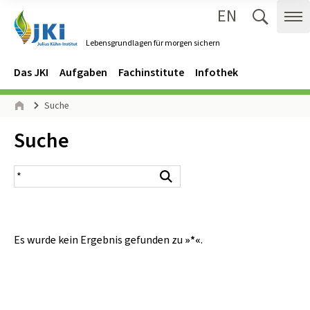
EN
Zum Inhalt springen
Zur Hauptnavigation springen
Suche 
Me
Lebensgrundlagen für morgen sichern
Gehe zur Startseite des Lebensgrundlagen für morgen sichern.
Navigation
Hauptmenü
Das JKI
Aufgaben
Fachinstitute
Infothek
Seitenpfad
Suche
Start
Inhalt:
Suche
Suchergebnis
Suchen
Es wurde kein Ergebnis gefunden zu
»*«
.