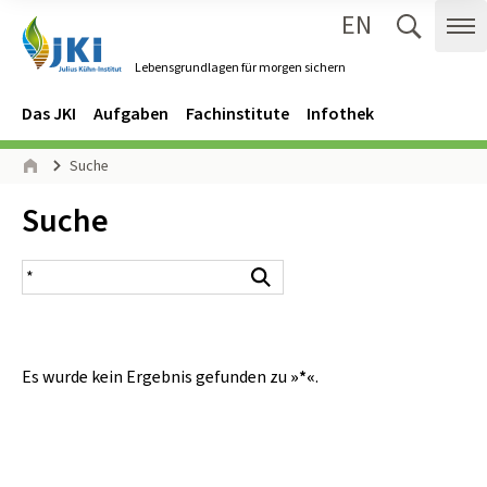
EN
Zum Inhalt springen
Zur Hauptnavigation springen
Suche 
Me
Lebensgrundlagen für morgen sichern
Gehe zur Startseite des Lebensgrundlagen für morgen sichern.
Navigation
Hauptmenü
Das JKI
Aufgaben
Fachinstitute
Infothek
Seitenpfad
Suche
Start
Inhalt:
Suche
Suchergebnis
Suchen
Es wurde kein Ergebnis gefunden zu
»*«
.