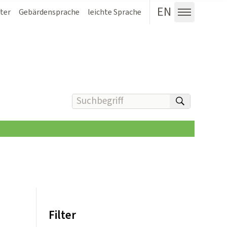
EN
ter
Gebärdensprache
leichte Sprache
Menü au
Suchbegriff(e) eingeben
suchen
Filter