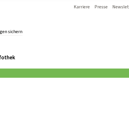
Karriere
Presse
Newslet
gen sichern
chern.
fothek