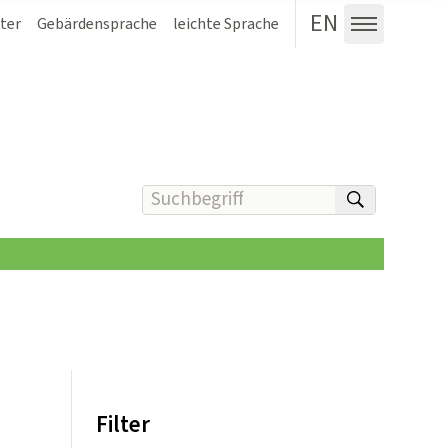
EN
ter
Gebärdensprache
leichte Sprache
Menü au
Suchbegriff(e) eingeben
suchen
Filter