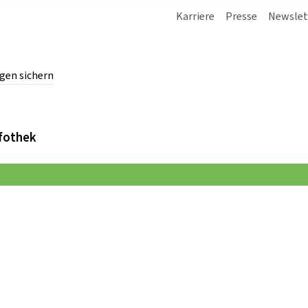
Karriere
Presse
Newslet
gen sichern
chern.
fothek