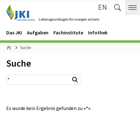
EN
Zum Inhalt springen
Zur Hauptnavigation springen
Suche 
Me
Lebensgrundlagen für morgen sichern
Gehe zur Startseite des Lebensgrundlagen für morgen sichern.
Navigation
Hauptmenü
Das JKI
Aufgaben
Fachinstitute
Infothek
Seitenpfad
Suche
Start
Inhalt:
Suche
Suchergebnis
Suchen
Es wurde kein Ergebnis gefunden zu
»*«
.