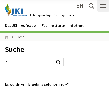
EN
Zum Inhalt springen
Zur Hauptnavigation springen
Suche 
Me
Lebensgrundlagen für morgen sichern
Gehe zur Startseite des Lebensgrundlagen für morgen sichern.
Navigation
Hauptmenü
Das JKI
Aufgaben
Fachinstitute
Infothek
Seitenpfad
Suche
Start
Inhalt:
Suche
Suchergebnis
Suchen
Es wurde kein Ergebnis gefunden zu
»*«
.