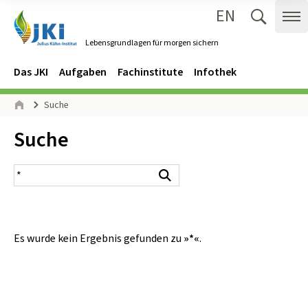
EN
Zum Inhalt springen
Zur Hauptnavigation springen
Suche 
Me
Lebensgrundlagen für morgen sichern
Gehe zur Startseite des Lebensgrundlagen für morgen sichern.
Navigation
Hauptmenü
Das JKI
Aufgaben
Fachinstitute
Infothek
Seitenpfad
Suche
Start
Inhalt:
Suche
Suchergebnis
Suchen
Es wurde kein Ergebnis gefunden zu
»*«
.