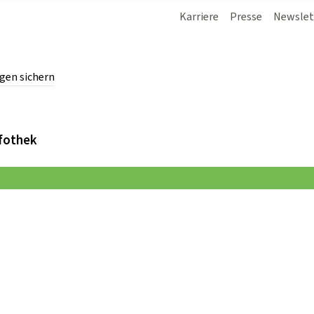
Karriere
Presse
Newslet
gen sichern
chern.
fothek