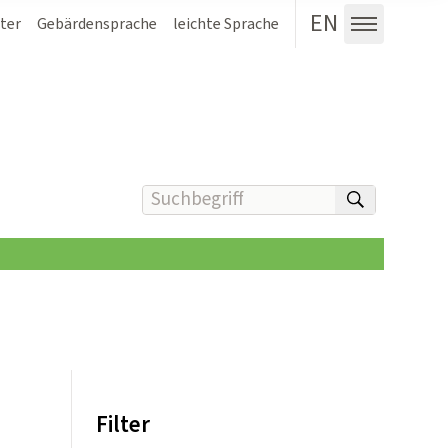
EN
ter
Gebärdensprache
leichte Sprache
Menü au
Suchbegriff(e) eingeben
suchen
Filter