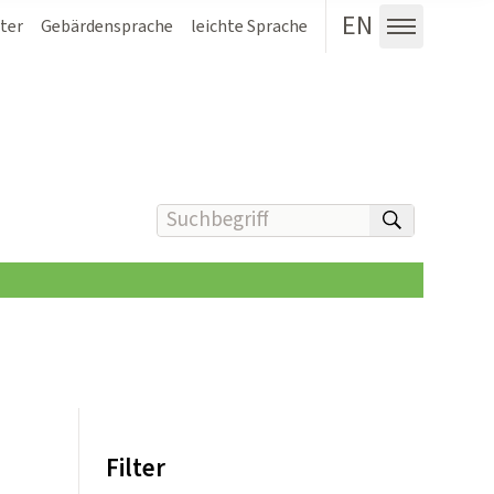
EN
ter
Gebärdensprache
leichte Sprache
Menü au
Suchbegriff(e) eingeben
suchen
Filter