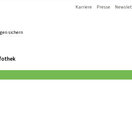
Karriere
Presse
Newslet
gen sichern
chern.
fothek